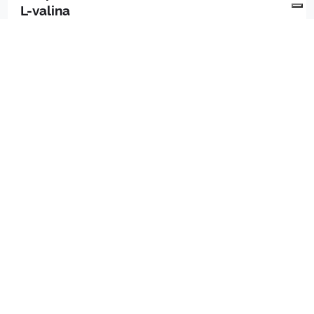
L-valina
Volume:
Flacone in vetro da 250 ml
PRODOTTI
PRODUZIONE
QUALITÀ
CONTATTI
DIVISIONE
API
PREPARATI INDUSTRIALI