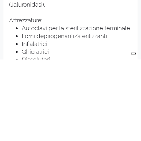
(Jaluronidasi).
Attrezzature:
Autoclavi per la sterilizzazione terminale
Forni depirogenanti/sterilizzanti
Infialatrici
Ghieratrici
Dissolutori
Liofilizzatore
Sperlatrici
Macchina incapsulatrice
Macchine di confezionamento
Macchina serializzatrice
Ogni fase del processo di produzione è
rilevata, tracciata e archiviata al fine di
documentare l'integrità del dato.