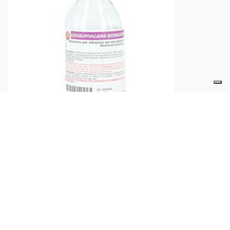
Levobupivacaina
Flaconi in vetro da 100 ml, 250 ml
LEGGI DI PIÙ