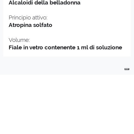
Alcaloidi della belladonna
Principio attivo:
Atropina solfato
Volume:
Fiale in vetro contenente 1 ml di soluzione
PRODOTTI
PRODUZIONE
QUALITÀ
CONTATTI
DIVISIONE
API
PREPARATI INDUSTRIALI