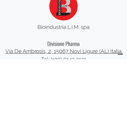
Bioindustria L.I.M. spa
Divisione Pharma
Via De Ambrosis, 2, 15067 Novi Ligure (AL) Italia
Tel:
(+39) 0143 3131
Fax: (+39) 0143 73052
Divisione API
Via Giustizia, 1 - 15064 - Fresonara (AL) Italia
Tel:
+39 0143 480611
Fax: +39 0143 4806300
Preparati industriali