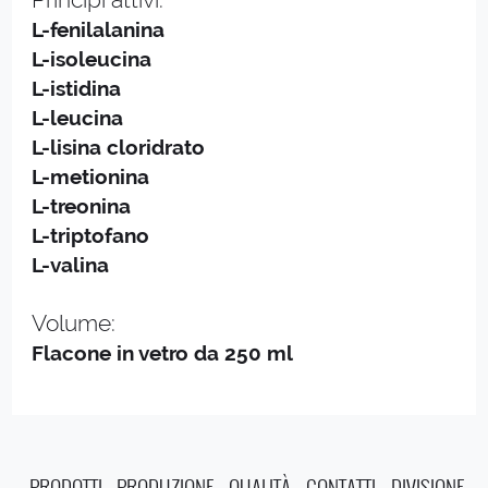
L-fenilalanina
L-isoleucina
L-istidina
L-leucina
L-lisina cloridrato
L-metionina
L-treonina
L-triptofano
L-valina
Volume:
Flacone in vetro da 250 ml
PRODOTTI
PRODUZIONE
QUALITÀ
CONTATTI
DIVISIONE