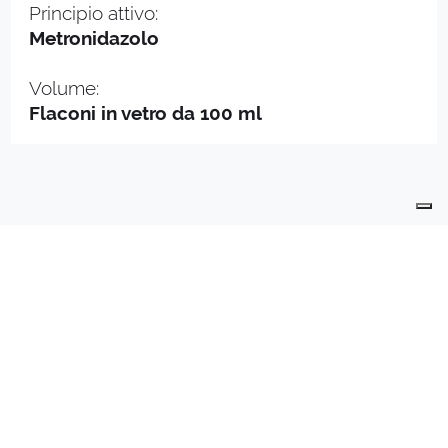
Principio attivo:
Metronidazolo
Volume:
Flaconi in vetro da 100 ml
PRODOTTI
PRODUZIONE
QUALITÀ
CONTATTI
DIVISIONE
API
PREPARATI INDUSTRIALI